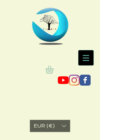
EUR (€)