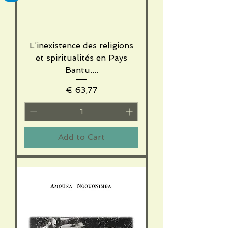
L’inexistence des religions
et spiritualités en Pays
Bantu....
Price
€ 63,77
Add to Cart