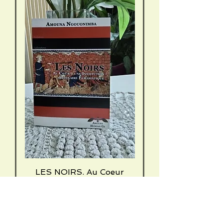
LES NOIRS. Au Coeur
d'une Institution Millénaire
Eurasiatique
Price
€ 26,32