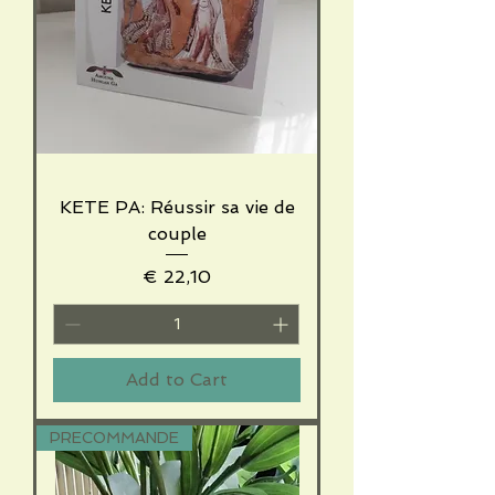
KETE PA: Réussir sa vie de
couple
Price
€ 22,10
Add to Cart
PRECOMMANDE