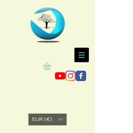
EUR (€)