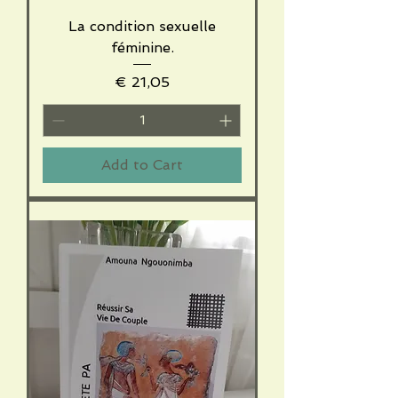
La condition sexuelle
féminine.
Price
€ 21,05
Add to Cart