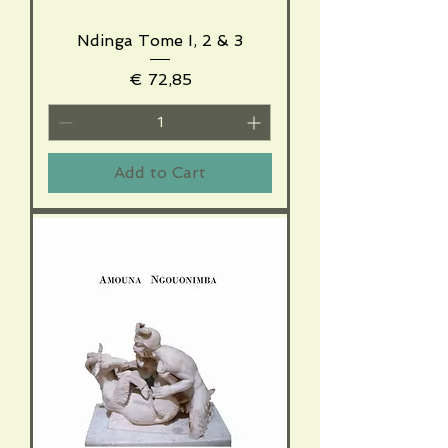
Ndinga Tome I, 2 & 3
Price
€ 72,85
Add to Cart