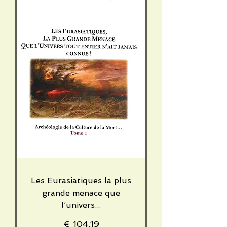
Les Eurasiatiques la plus
grande menace que
l’univers...
Price
€ 104,19